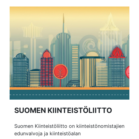
Tiedotteet
Tarjouspyyntö
Linkit
SUOMEN KIINTEISTÖLIITTO
Suomen Kiinteistöliitto on kiinteistönomistajien
edunvalvoja ja kiinteistöalan