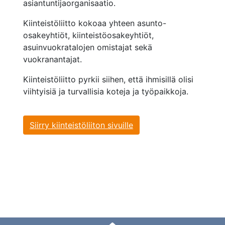
asiantuntijaorganisaatio.
Kiinteistöliitto kokoaa yhteen asunto-
osakeyhtiöt, kiinteistöosakeyhtiöt,
asuinvuokratalojen omistajat sekä
vuokranantajat.
Kiinteistöliitto pyrkii siihen, että ihmisillä olisi
viihtyisiä ja turvallisia koteja ja työpaikkoja.
Siirry kiinteistöliiton sivuille